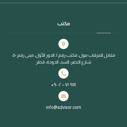
مكتب
مقابل المرقاب مول، مكتب رقم ١، الدور الأول، مبنى رقم ٥٠،
شارع النصر، السد، الدوحة، قطر
+٩٧٤ ٧١ ٠٠ ٠٢ ٩٠
info@advisor.com