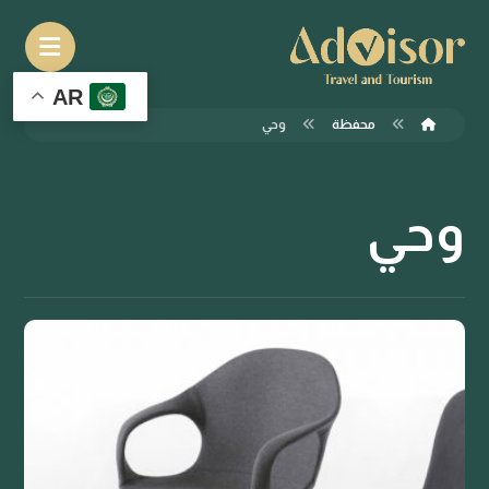
AR
محفظة
وحي
وحي