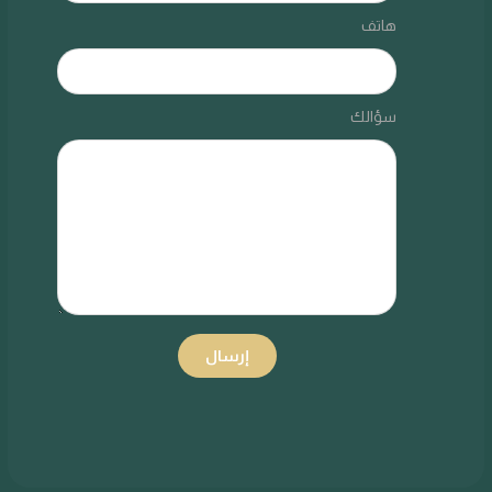
هاتف
سؤالك
إرسال