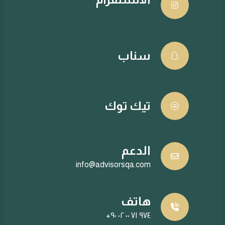
سناب
تيك توك
الدعم
info@advisorsqa.com
هاتف
+٩٧٤ ٧١ ٠٠ ٠٢ ٩٠