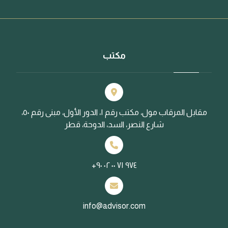
مكتب
مقابل المرقاب مول، مكتب رقم ١، الدور الأول، مبنى رقم ٥٠،
شارع النصر، السد، الدوحة، قطر
+٩٧٤ ٧١ ٠٠ ٠٢ ٩٠
info@advisor.com