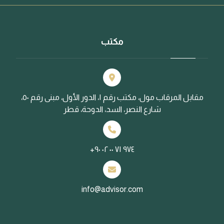
مكتب
مقابل المرقاب مول، مكتب رقم ١، الدور الأول، مبنى رقم ٥٠،
شارع النصر، السد، الدوحة، قطر
+٩٧٤ ٧١ ٠٠ ٠٢ ٩٠
info@advisor.com