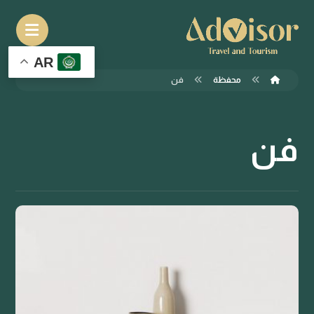
AR
محفظة
فن
فن