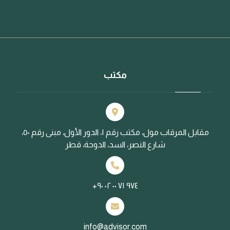
مكتب
مقابل المرقاب مول، مكتب رقم ١، الدور الأول، مبنى رقم ٥٠،
شارع النصر، السد، الدوحة، قطر
+٩٧٤ ٧١ ٠٠ ٠٢ ٩٠
info@advisor.com